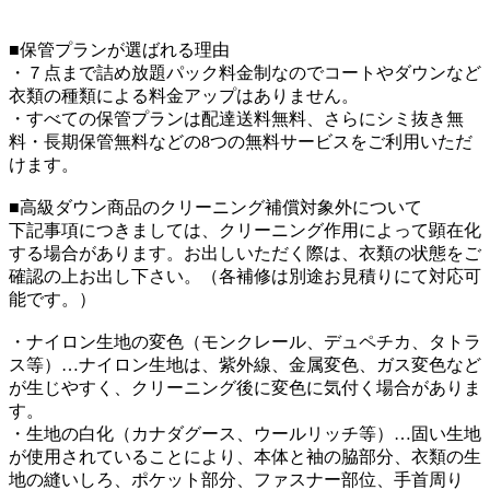
■保管プランが選ばれる理由
・７点まで詰め放題パック料金制なのでコートやダウンなど
衣類の種類による料金アップはありません。
・すべての保管プランは配達送料無料、さらにシミ抜き無
料・長期保管無料などの8つの無料サービスをご利用いただ
けます。
■高級ダウン商品のクリーニング補償対象外について
下記事項につきましては、クリーニング作用によって顕在化
する場合があります。お出しいただく際は、衣類の状態をご
確認の上お出し下さい。（各補修は別途お見積りにて対応可
能です。）
・ナイロン生地の変色（モンクレール、デュペチカ、タトラ
ス等）…ナイロン生地は、紫外線、金属変色、ガス変色など
が生じやすく、クリーニング後に変色に気付く場合がありま
す。
・生地の白化（カナダグース、ウールリッチ等）…固い生地
が使用されていることにより、本体と袖の脇部分、衣類の生
地の縫いしろ、ポケット部分、ファスナー部位、手首周り