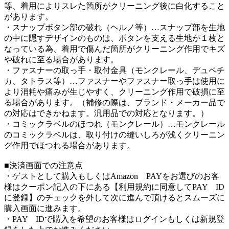
等、着用によりスレた箇所がクリーニング後に白化すること
があります。
・スナップボタン部の破れ（ヘルノ等）…スナップ部を生地
の中に隠すデザインのものは、ボタンを支える生地が１枚と
なっている為、着用で傷んだ箇所がクリーニング作用でキズ
や破れに至る場合があります。
・ファスナーの取っ手・取付金具（モンクレール、デュペチ
カ、タトラス等）…ファスナーやファスナー取っ手は使用に
より消耗や痛みが生じやすく、クリーニング作用で破損に至
る場合があります。（補修の際は、ブランド・メーカー品で
の対応はできかねます。汎用品での対応となります。）
・コミックラベルのほつれ（モンクレール）…モンクレール
のコミックラベルは、取り付けの縫いしろが浅くクリーニン
グ作用でほつれる場合があります。
■決済画面での注意点
・ゲストとして購入もしくはAmazon PAYをお選びのお客
様はクーポン記入の下にある【利用規約に同意してPAY ID
に登録】のチェックを外して次に進んで頂けるとスムーズに
購入画面に進みます。
・PAY IDで購入を希望のお客様はログインもしくは新規登