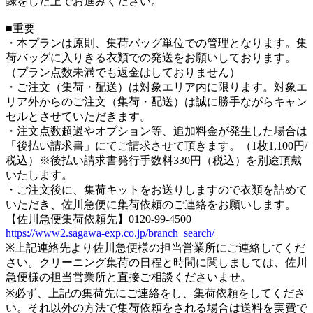
録をした上でお進みください。
■重要
・本プランは原則、集荷バッグ単位での管理となります。集
荷バッグに入りきる衣類での発送をお願いしております。
（プラン点数未満でも返金はしておりません）
・ご注文（集荷・配送）は対象エリア内に限ります。対象エ
リア外からのご注文（集荷・配送）は誠に勝手ながらキャン
セルとさせていただきます。
・注文点数超過やオプション等、追加料金が発生した場合は
「後払い請求書」にてご請求させて頂きます。（1枚1,100円/
税込）※後払い請求書発行手数料330円（税込）を別途頂戴
いたします。
・ご注文後に、集荷キットをお送りしますので衣類を詰めて
いただき、佐川急便に集荷依頼のご連絡をお願いします。
【佐川急便集荷依頼先】0120-99-4500
https://www2.sagawa-exp.co.jp/branch_search/
※上記連絡先より佐川急便様の担当営業所にご連絡してくだ
さい。クリーニング集荷の日程と時間に関しましては、佐川
急便様の担当営業所と直接ご相談くださいませ。
※必ず、上記の集荷先にご連絡をし、集荷依頼をしてくださ
い。それ以外の方法で集荷依頼をされる場合は送料を実費で