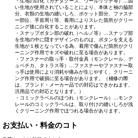
・生地の白化（カナダグース、ウールリッチ等）…固
い生地が使用されていることにより、本体と袖の脇部
分、衣類の生地の縫いしろ、ポケット部分、ファスナ
ー部位、手首周り等、着用によりスレた箇所がクリー
ニング後に白化することがあります。
・スナップボタン部の破れ（ヘルノ等）…スナップ部
を生地の中に隠すデザインのものは、ボタンを支える
生地が１枚となっている為、着用で傷んだ箇所がクリ
ーニング作用でキズや破れに至る場合があります。
・ファスナーの取っ手・取付金具（モンクレール、デ
ュペチカ、タトラス等）…ファスナーやファスナー取
っ手は使用により消耗や痛みが生じやすく、クリーニ
ング作用で破損に至る場合があります。（補修の際
は、ブランド・メーカー品での対応はできかねます。
汎用品での対応となります。）
・コミックラベルのほつれ（モンクレール）…モンク
レールのコミックラベルは、取り付けの縫いしろが浅
くクリーニング作用でほつれる場合があります。
お支払い・料金のコト