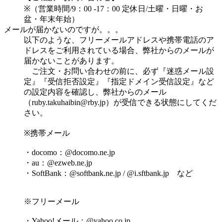
※（営業時間/9：00 -17：00 定休日/土曜・日曜・お
盆・年末年始）
メールが届かないのですが。。。
以下のような、フリーメールアドレスや携帯電話のア
ドレスをご利用されている場合、弊社からのメールが
届かないことがあります。
ご注文・お問い合わせの前に、必ず『迷惑メール設
定』『受信拒否設定』『指定ドメイン受信設定』など
の設定内容を確認し、弊社からのメール
（
ruby.takuhaibin@rby.jp
）が受信できる状態にしてくだ
さい。
※携帯メール
・docomo：@docomo.ne.jp
・au：@ezweb.ne.jp
・SoftBank：@softbank.ne.jp / @i.sftbank.jp など
※フリーメール
・Yahoo!メール：@yahoo.co.jp