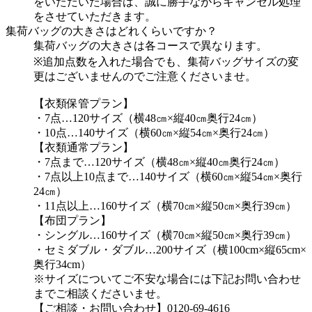
をいただいた場合は、誠に勝手ながらキャンセル処理
をさせていただきます。
集荷バッグの大きさはどれくらいですか？
集荷バッグの大きさは各コースで異なります。
※追加点数を入れた場合でも、集荷バッグサイズの変
更はございませんのでご注意くださいませ。
【衣類保管プラン】
・7点…120サイズ（横48㎝×縦40㎝奥行24㎝）
・10点…140サイズ（横60㎝×縦54㎝×奥行24㎝）
【衣類通常プラン】
・7点まで…120サイズ（横48㎝×縦40㎝奥行24㎝）
・7点以上10点まで…140サイズ（横60㎝×縦54㎝×奥行
24㎝）
・11点以上…160サイズ（横70㎝×縦50㎝×奥行39㎝）
【布団プラン】
・シングル…160サイズ（横70㎝×縦50㎝×奥行39㎝）
・セミダブル・ダブル…200サイズ（横100cm×縦65cm×
奥行34cm）
※サイズについてご不安な場合には下記お問い合わせ
までご相談くださいませ。
【ご相談・お問い合わせ】0120-69-4616