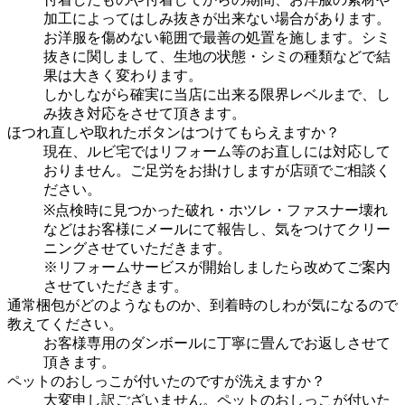
加工によってはしみ抜きが出来ない場合があります。
お洋服を傷めない範囲で最善の処置を施します。シミ
抜きに関しまして、生地の状態・シミの種類などで結
果は大きく変わります。
しかしながら確実に当店に出来る限界レベルまで、し
み抜き対応をさせて頂きます。
ほつれ直しや取れたボタンはつけてもらえますか？
現在、ルビ宅ではリフォーム等のお直しには対応して
おりません。ご足労をお掛けしますが店頭でご相談く
ださい。
※点検時に見つかった破れ・ホツレ・ファスナー壊れ
などはお客様にメールにて報告し、気をつけてクリー
ニングさせていただきます。
※リフォームサービスが開始しましたら改めてご案内
させていただきます。
通常梱包がどのようなものか、到着時のしわが気になるので
教えてください。
お客様専用のダンボールに丁寧に畳んでお返しさせて
頂きます。
ペットのおしっこが付いたのですが洗えますか？
大変申し訳ございません。ペットのおしっこが付いた