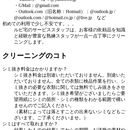
・GMail：@gmail.com
・Outlook.com（旧名称：Hotmail）：@outlook.jp /
@outlook.com / @hotmail.co.jp / @live.jp など
初めての利用で少し不安です。。。
ルビ宅のサービススタッフは、お客様の依頼品を知識
と経験が豊富な熟練スタッフが一点一点丁寧にクリー
ニングします。
クリーニングのコト
シミ抜き料金はかかりますか？
シミ抜き料金は別途いただいておりません。別途いた
だいておりません。全ての衣類に検品作業を行い、シ
ミ抜きの必要な衣類に関しては無料でしみ抜きをさせ
ていただきます。シミ抜き希望がございましたらご要
望用紙にシミの箇所・シミの種類をわかる範囲で構い
ませんのでご記入ください。
（素材によっては落とすことの出来ないシミなどもご
ざいます。ご了承くださいませ。）
シミはすべて取れますか？
付着したものや付着してからの期間、お洋服の素材や