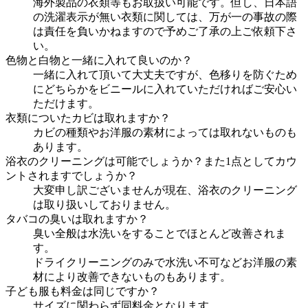
海外製品の衣類等もお取扱い可能です。但し、日本語
の洗濯表示が無い衣類に関しては、万が一の事故の際
は責任を負いかねますので予めご了承の上ご依頼下さ
い。
色物と白物と一緒に入れて良いのか？
一緒に入れて頂いて大丈夫ですが、色移りを防ぐため
にどちらかをビニールに入れていただければご安心い
ただけます。
衣類についたカビは取れますか？
カビの種類やお洋服の素材によっては取れないものも
あります。
浴衣のクリーニングは可能でしょうか？また1点としてカウ
ントされますでしょうか？
大変申し訳ございませんが現在、浴衣のクリーニング
は取り扱いしておりません。
タバコの臭いは取れますか？
臭い全般は水洗いをすることでほとんど改善されま
す。
ドライクリーニングのみで水洗い不可などお洋服の素
材により改善できないものもあります。
子ども服も料金は同じですか？
サイズに関わらず同料金となります。