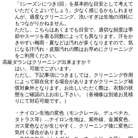
「1シーズンにつき1回」を基本的な目安として考えて
いただくとよいでしょう。少なく感じるかもしれませ
んが、過度なクリーニング、洗いすぎは生地の消耗に
もつながりかねません。
ただし、こちらはあくまでも目安で、適切な頻度は季
節やスーツを着る回数によっても異なります。汗をか
きやすい梅雨・夏などは汚れが多くなりますので、気
になる汗汚れ・皮脂汚れの際はお早めにクリーニング
をご利用ください。
高級ダウンはクリーニング出来ますか？
はい、可能でございます。
ただし、下記事項につきましては、クリーニング作用
によって顕在化する場合がありますがクリーニング補
償対象外となります。お出しいただく際は、衣類の状
態をご確認の上お出し下さい。（各補修は別途お見積
りにて対応可能です。）
・ナイロン生地の変色（モンクレール、デュペチカ、
タトラス等）…ナイロン生地は、紫外線、金属変色、
ガス変色などが生じやすく、クリーニング後に変色に
気付く場合があります。