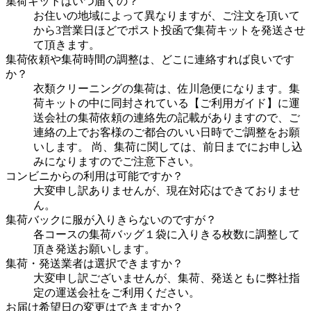
集荷キットはいつ届くの？
お住いの地域によって異なりますが、ご注文を頂いて
から3営業日ほどでポスト投函で集荷キットを発送させ
て頂きます。
集荷依頼や集荷時間の調整は、どこに連絡すれば良いです
か？
衣類クリーニングの集荷は、佐川急便になります。集
荷キットの中に同封されている【ご利用ガイド】に運
送会社の集荷依頼の連絡先の記載がありますので、ご
連絡の上でお客様のご都合のいい日時でご調整をお願
いします。 尚、集荷に関しては、前日までにお申し込
みになりますのでご注意下さい。
コンビニからの利用は可能ですか？
大変申し訳ありませんが、現在対応はできておりませ
ん。
集荷バックに服が入りきらないのですが？
各コースの集荷バッグ１袋に入りきる枚数に調整して
頂き発送お願いします。
集荷・発送業者は選択できますか？
大変申し訳ございませんが、集荷、発送ともに弊社指
定の運送会社をご利用ください。
お届け希望日の変更はできますか？