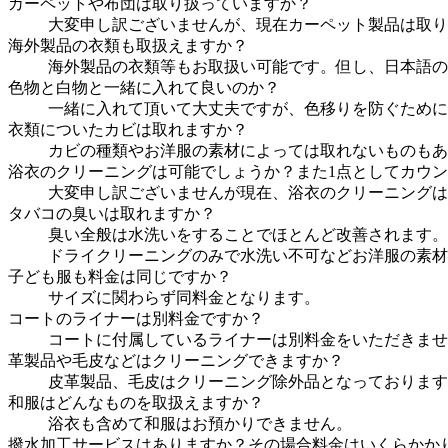
カーペットや布団は取り扱っていますか？
大変申し訳ございませんが、現在カーペット製品は取り
海外製品の衣類も取扱えますか？
海外製品の衣類等もお取扱い可能です。但し、日本語の
色物と白物と一緒に入れて良いのか？
一緒に入れて頂いて大丈夫ですが、色移りを防ぐために
衣類についたカビは取れますか？
カビの種類やお洋服の素材によっては取れないものもあ
浴衣のクリーニングは可能でしょうか？また1点としてカウ
大変申し訳ございませんが現在、浴衣のクリーニングは
タバコの臭いは取れますか？
臭い全般は水洗いをすることでほとんど改善されます。
ドライクリーニングのみで水洗い不可などお洋服の素材
子ども服も料金は同じですか？
サイズに関わらず同料金となります。
コートのライナーは別料金ですか？
コートに付属しているライナーは別料金をいただきませ
革製品や毛皮などはクリーニングできますか？
皮革製品、毛皮はクリーニング除外品となっております
和服はどんなものを取扱えますか？
浴衣も含めて和服はお預かりできません。
撥水加工サービスはありますか？その場合料金はいくらかか