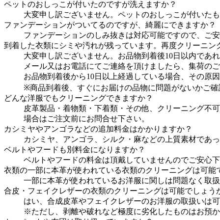
ペットのおしっこが付いたのですが洗えますか？
大変申し訳ございません。ペットのおしっこが付いたも
ファンデーションがついてるのですが、綺麗にできますか？
ファンデーションのしみ抜きは対応可能ですので、ご安
到着した衣類にシミや汚れが残っています。再度クリーニン
大変申し訳ございません。お品物到着後10日以内であ
メール又はお電話にてご連絡を頂けましたら、集荷のご
お品物到着後から10日以上経過している場合、その原
※商品到着後、すぐにお届けの品物に問題がないかご確
どんな洋服でもクリーニングできますか？
皮革製品・着物類・下着類・その他、クリーニング不可
場合はご注文前にお問合せ下さい。
カシミヤやアンゴラなどの追加料金はかかりますか？
カシミヤ、アンゴラ、シルク・麻などの上質素材であっ
ベルトやフードも別料金になりますか？
ベルトやフードの料金は頂戴していませんのでご安心下
衣類の一部に本革が使われている衣類のクリーニングは可能
一部に本革が使われているお洋服に関しは問題なく取扱い
合皮・フェイクレザーの衣類のクリーニングは可能でしょう
はい、合成皮革やフェイクレザーのお洋服の取扱いは可
※ただし、剥離や破れなど極度に劣化したものはお預か