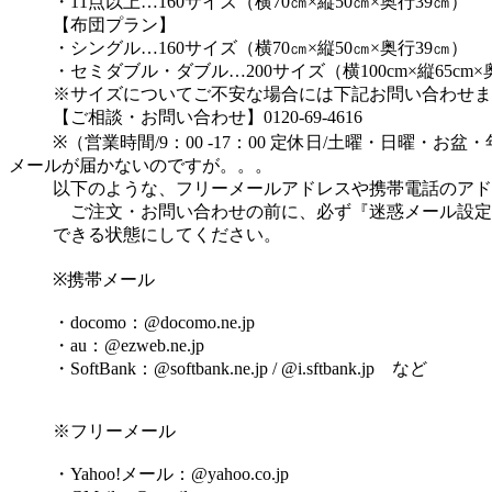
・11点以上…160サイズ（横70㎝×縦50㎝×奥行39㎝）
【布団プラン】
・シングル…160サイズ（横70㎝×縦50㎝×奥行39㎝）
・セミダブル・ダブル…200サイズ（横100cm×縦65cm×奥
※サイズについてご不安な場合には下記お問い合わせま
【ご相談・お問い合わせ】0120-69-4616
※（営業時間/9：00 -17：00 定休日/土曜・日曜・お盆
メールが届かないのですが。。。
以下のような、フリーメールアドレスや携帯電話のアド
ご注文・お問い合わせの前に、必ず『迷惑メール設定
できる状態にしてください。
※携帯メール
・docomo：@docomo.ne.jp
・au：@ezweb.ne.jp
・SoftBank：@softbank.ne.jp / @i.sftbank.jp など
※フリーメール
・Yahoo!メール：@yahoo.co.jp