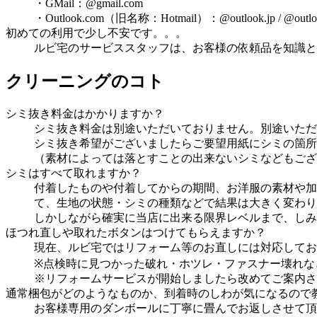
・GMail：@gmail.com
・Outlook.com（旧名称：Hotmail）：@outlook.jp / @outlook.
初めての利用で少し不安です。。。
ルビ宅のサービススタッフは、お客様の依頼品を知識と
クリーニングのコト
シミ抜き料金はかかりますか？
シミ抜き料金は別途いただいておりません。別途いただ
シミ抜き希望がございましたらご要望用紙にシミの箇所
（素材によっては落とすことの出来ないシミなどもござ
シミはすべて取れますか？
付着したものや付着してからの期間、お洋服の素材や加
て、生地の状態・シミの種類などで結果は大きく変わり
しかしながら確実に当店に出来る限界レベルまで、しみ
ほつれ直しや取れたボタンはつけてもらえますか？
現在、ルビ宅ではリフォーム等のお直しには対応してお
※点検時に見つかった破れ・ホツレ・ファスナー壊れな
※リフォームサービスが開始しましたら改めてご案内さ
通常梱包がどのようなものか、到着時のしわが気になるので
お客様専用のダンボールに丁寧に畳んでお返しさせて頂