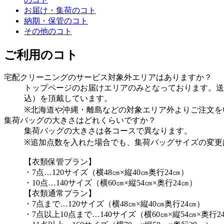
お届け・集荷のコト
納期・保管のコト
その他のコト
ご利用のコト
宅配クリーニングのサービス対象外エリアはありますか？
トップページのお届けエリアのみとなっております。送料は
込）を頂戴しています。
※北海道や沖縄・離島などの対象エリア外よりご注文を
集荷バッグの大きさはどれくらいですか？
集荷バッグの大きさは各コースで異なります。
※追加点数を入れた場合でも、集荷バッグサイズの変更
【衣類保管プラン】
・7点…120サイズ（横48㎝×縦40㎝奥行24㎝）
・10点…140サイズ（横60㎝×縦54㎝×奥行24㎝）
【衣類通常プラン】
・7点まで…120サイズ（横48㎝×縦40㎝奥行24㎝）
・7点以上10点まで…140サイズ（横60㎝×縦54㎝×奥行2