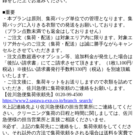
録をした上でお進みください。
■重要
・本プランは原則、集荷バッグ単位での管理となります。集
荷バッグに入りきる衣類での発送をお願いしております。
（プラン点数未満でも返金はしておりません）
・ご注文（集荷・配送）は対象エリア内に限ります。対象エ
リア外からのご注文（集荷・配送）は誠に勝手ながらキャン
セルとさせていただきます。
・注文点数超過やオプション等、追加料金が発生した場合は
「後払い請求書」にてご請求させて頂きます。（1枚1,100円/
税込）※後払い請求書発行手数料330円（税込）を別途頂戴
いたします。
・ご注文後に、集荷キットをお送りしますので衣類を詰めて
いただき、佐川急便に集荷依頼のご連絡をお願いします。
【佐川急便集荷依頼先】0120-99-4500
https://www2.sagawa-exp.co.jp/branch_search/
※上記連絡先より佐川急便様の担当営業所にご連絡してくだ
さい。クリーニング集荷の日程と時間に関しましては、佐川
急便様の担当営業所と直接ご相談くださいませ。
※必ず、上記の集荷先にご連絡をし、集荷依頼をしてくださ
い。それ以外の方法で集荷依頼をされる場合は送料を実費で