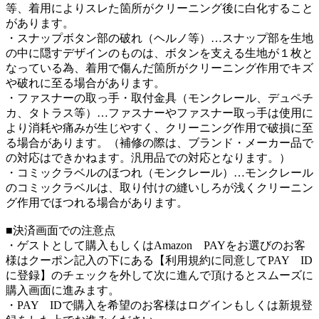
等、着用によりスレた箇所がクリーニング後に白化すること
があります。
・スナップボタン部の破れ（ヘルノ等）…スナップ部を生地
の中に隠すデザインのものは、ボタンを支える生地が１枚と
なっている為、着用で傷んだ箇所がクリーニング作用でキズ
や破れに至る場合があります。
・ファスナーの取っ手・取付金具（モンクレール、デュペチ
カ、タトラス等）…ファスナーやファスナー取っ手は使用に
より消耗や痛みが生じやすく、クリーニング作用で破損に至
る場合があります。（補修の際は、ブランド・メーカー品で
の対応はできかねます。汎用品での対応となります。）
・コミックラベルのほつれ（モンクレール）…モンクレール
のコミックラベルは、取り付けの縫いしろが浅くクリーニン
グ作用でほつれる場合があります。
■決済画面での注意点
・ゲストとして購入もしくはAmazon PAYをお選びのお客
様はクーポン記入の下にある【利用規約に同意してPAY ID
に登録】のチェックを外して次に進んで頂けるとスムーズに
購入画面に進みます。
・PAY IDで購入を希望のお客様はログインもしくは新規登