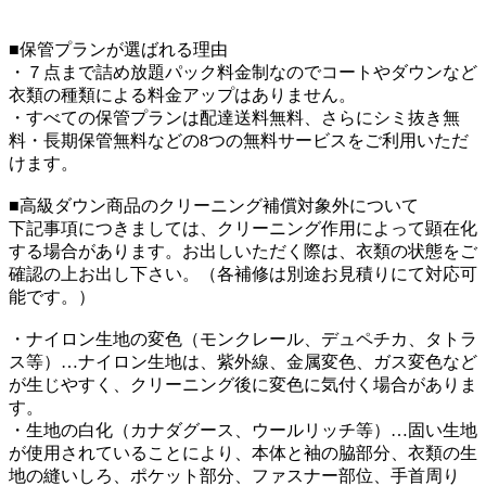
■保管プランが選ばれる理由
・７点まで詰め放題パック料金制なのでコートやダウンなど
衣類の種類による料金アップはありません。
・すべての保管プランは配達送料無料、さらにシミ抜き無
料・長期保管無料などの8つの無料サービスをご利用いただ
けます。
■高級ダウン商品のクリーニング補償対象外について
下記事項につきましては、クリーニング作用によって顕在化
する場合があります。お出しいただく際は、衣類の状態をご
確認の上お出し下さい。（各補修は別途お見積りにて対応可
能です。）
・ナイロン生地の変色（モンクレール、デュペチカ、タトラ
ス等）…ナイロン生地は、紫外線、金属変色、ガス変色など
が生じやすく、クリーニング後に変色に気付く場合がありま
す。
・生地の白化（カナダグース、ウールリッチ等）…固い生地
が使用されていることにより、本体と袖の脇部分、衣類の生
地の縫いしろ、ポケット部分、ファスナー部位、手首周り